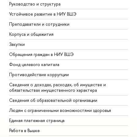
Руководство и структура
Д
Устойчивое развитие в НИУ ВШЭ
О
Преподаватели и сотрудники
П
Корпуса и общежития
В
Закупки
П
Обращения граждан в НИУ ВШЭ
А
Фонд целевого капитала
Д
Противодействие коррупции
Ц
Сведения о доходах, расходах, об имуществе и
Б
обязательствах имущественного характера
О
Сведения об образовательной организации
О
Людям с ограниченными возможностями здоровья
Единая платежная страница
Работа в Вышке